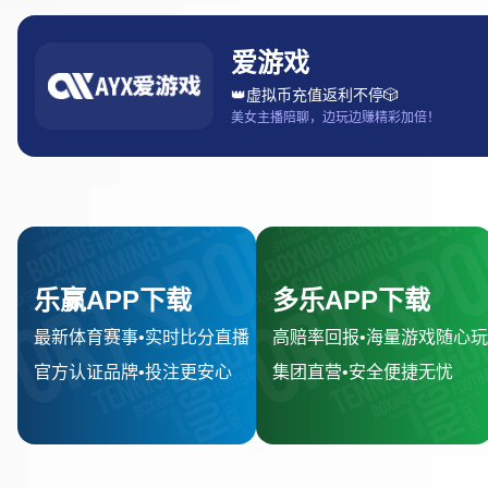
一个全新的娱乐世界。
1、多元化的游戏选择
bet9娱乐城之所以能够吸引大量玩家，最
是喜欢传统的桌面游戏，还是对现代的电子竞
的需求。
在bet9娱乐城，玩家可以畅享各种经典的
拥有高质量的画面和流畅的操作体验。此外
虎机游戏和虚拟体育赛事，让玩家在体验传
为了迎合不同玩家的需求，bet9娱乐城还
手，平台都提供了相应的选择，无论是新手
并获得足够的乐趣。
2、丰厚的奖励与奖金
除了多样化的游戏选择外，bet9娱乐城的
置各类奖励和奖金激励，增加了玩家的参与