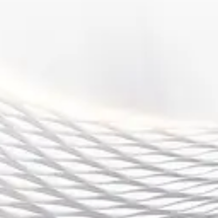
满足了玩家多样化的娱乐需求，还提升了平台的竞争
变化，bet9娱乐城有望进一步扩展其娱乐体验，继
s
*
Website
*