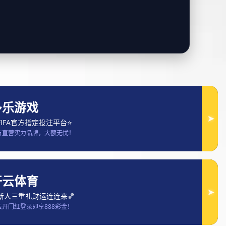
导航
解读火博体育
产品展示
体育资讯
服务宗旨
加入火博官网平台