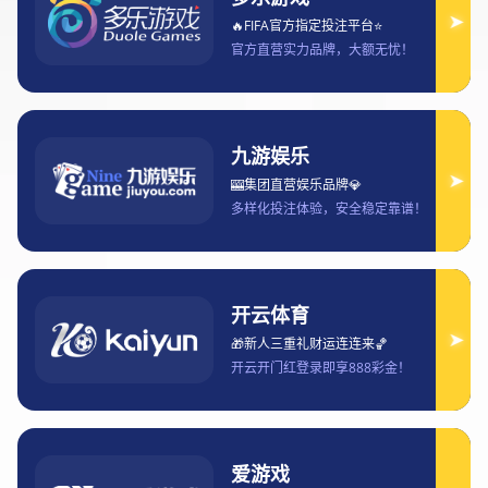
体育资讯
Home
bet9娱乐城全面解析：优质娱乐平台带来全新游戏体验与丰
厚奖励