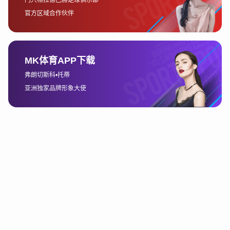
择
bet9娱乐城的一个显著特点是其丰富的游戏种类，平
台涵盖了线上博彩、电子游戏、真人赌场、体育博彩
等多种娱乐项目，满足了不同玩家的需求。无论是热
衷于经典桌游如扑克和百家乐的老玩家，还是偏爱新
兴电子游戏的年轻人，bet9娱乐城都能提供相应的选
择。
平台内的电子游戏种类尤为突出，bet9娱乐城与多个
顶级游戏开发商合作，推出了丰富多彩的游戏内容。
从传统的水果机到最新的3D电子游戏，玩家可以在这
里体验到各种新鲜刺激的游戏玩法。这些游戏不仅画
面精美，操作流畅，而且往往融入了多种创新元素，
使得玩家每次进入游戏都能感受到全新的乐趣。
真人赌场部分是bet9娱乐城的另一大亮点。平台通过
高清直播技术，提供了与真人荷官互动的游戏体验。
玩家无需离开家，就能参与到与全球玩家共同竞争的