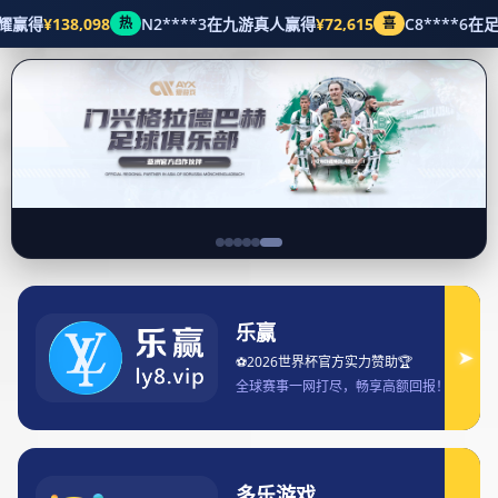
我们的邮箱地址:
unhurried@yahoo.com
致电我们:
13594780088