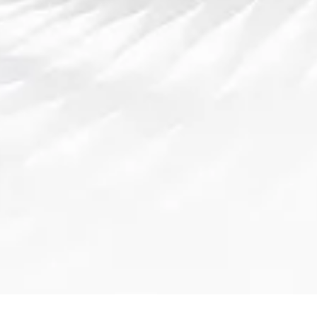
不断提升平台的用户体验和游戏品质，bet9娱乐城无
疑将成为更多玩家首选的娱乐平台。对于追求娱乐和
回报的玩家来说，bet9娱乐城无疑是一个值得信赖的
选择。
发表评论
Name
*
E-mail Address
*