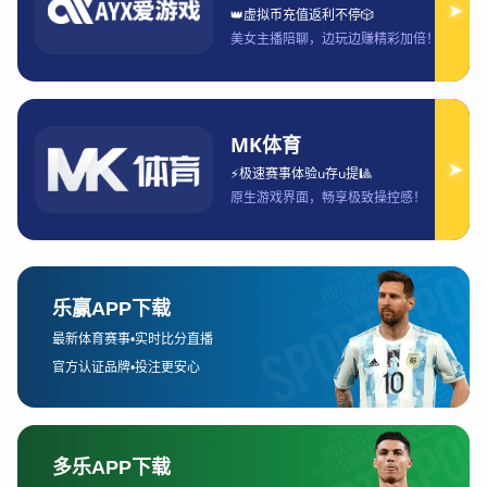
bet9娱乐城全面解析：优质娱乐平
台带来全新游戏体验与丰厚奖励
2025-01-22 10:33:59
272
本文将全面解析bet9娱乐城这一优质娱乐平台，探讨
它所带来的全新游戏体验和丰厚奖励。作为一款备受
欢迎的线上娱乐平台，bet9娱乐城不仅提供多样化的
游戏选择，还通过精致的设计和创新的服务提升了用
户体验。在本文中，我们将从四个方面深入分析bet9
娱乐城的特色：其平台优势、游戏种类与创新、奖励
机制与优惠活动以及安全性与客户服务。每个方面将
详细阐述bet9娱乐城如何为玩家创造独特的游戏体
验，并通过丰厚的奖励吸引和回馈玩家。通过全面的
分析，本文希望为广大用户提供一个清晰、透彻的
bet9娱乐城评测，帮助玩家做出明智的选择。
1、平台优势：全面提升用户体验
bet9娱乐城作为一个综合性的在线娱乐平台，首先在