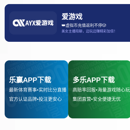
西甲联赛因其比赛节奏快、技术含量高而受
现出明显差异。有的球迷关注豪门对决，希
中下游球队的战术博弈，对完整赛程覆盖要
从时间维度来看，西甲比赛多在欧洲晚间进
看、集锦和多时段重播功能成为重要需求。
要标准之一。
此外，随着移动互联网的发展，用户不再局
端自由切换观看。这种碎片化、场景化的观
了更高要求。
二、直播画质与稳定
对于足球赛事而言，画质清晰度直接影响观
作，都需要高清甚至超高清画面才能完整呈现
播网站的重要指标。
稳定性同样不可忽视。比赛过程中如果频繁
优秀的平台通常会采用多线路切换和智能加