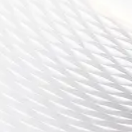
发表评论
Name
*
E-mail Addres
Comment
*
Post Comment