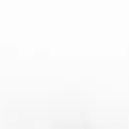
。应用启动速度、流量消耗控制以及后台播放能力，
台。
种常见选择。通过不同平台互补的方式，既能观看直
建更加完整的西甲观赛体系。
观看指南与多平台功能深度比较解析，有助于球迷在
功能丰富度，还是设备适配能力，不同平台都有其独
，西甲直播平台也在不断迭代与优化。理性比较、多
更高质量、更具沉浸感的观赛体验，这正是本文希望