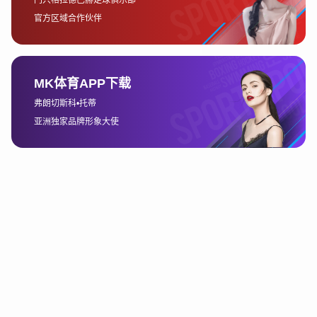
此外，澳队体育还积极结合心理健康，强调运动与情
绪管理的关系。通过科学的运动计划，帮助人们释放
压力、增强自信，同时养成良好的生活习惯，使健身
成为日常生活中不可或缺的一部分，从而真正实现“健
康生活方式”的理念落地。
火博官网平台
2、完善体育设施建设
澳队体育在体育设施建设方面投入大量资源，致力于
打造覆盖城市各个角落的健身网络。从大型综合健身
中心到社区健身场地，澳队体育通过科学规划，使不
同人群都能轻松享受健身设施，降低运动门槛。
在设施设计上，澳队体育注重功能多样化和安全性。
例如，器械布局合理，空间宽敞明亮，既满足力量训
练需求，又兼顾有氧运动区域。同时，通过安装智能
监控与健康数据采集设备，为健身者提供实时运动指
导和安全保障。