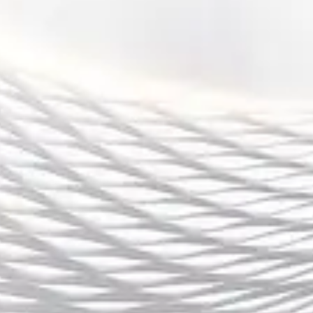
此外，澳队体育还通过志愿者计划和公益项目，将健
身理念深入偏远地区和弱势群体中，让更多人享受到
健康生活的机会。这种全民参与的推广模式，有效促
进了社会整体健康水平的提升，也形成了良好的社会
风尚。
4、科技赋能健康生活
随着科技发展，澳队体育积极引入智能科技，推动健
康生活方式升级。通过智能健身设备、健康追踪应用
以及可穿戴设备，用户可以实时监测运动数据、心率
变化、消耗热量等信息，从而科学规划锻炼方案。
科技不仅提升了健身效率，也增强了运动的趣味性。
澳队体育开发了互动式健身平台，结合虚拟现实、游
戏化运动设计，让健身过程更具吸引力和参与感。用
户在运动中不仅锻炼身体，还能获得成就感和社交互
动体验。
此外，数据分析技术为个性化健康管理提供了可能。