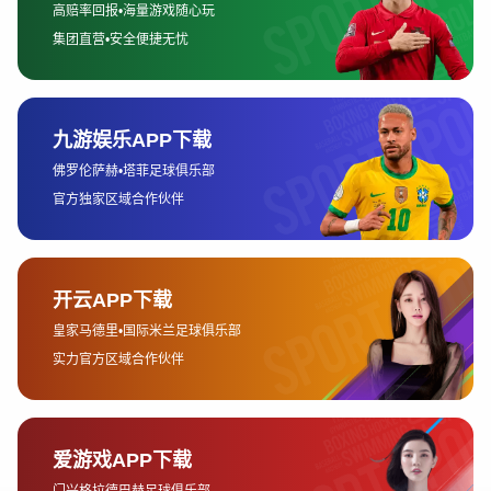
统、专业的方式，使健身不再仅仅是个人行为，而成
为一种生活方式、一种社会潮流。本文不仅展示了澳
队体育在健康生活领域的引领力，也呈现了其对全民
身心健康提升的深远影响，为读者提供了实践可行的
健康生活指导与思路。
1、创新健身理念推广
澳队体育以科学为基础，倡导“运动即生活”的健身理
念，强调通过日常运动实现身心健康的全面提升。与
传统单一健身模式不同，澳队体育提出了个性化、全
龄段、可持续的运动方案，鼓励人们根据自身条件选
择合适的运动类型和强度，从而实现长期坚持的可
能。
在理念推广中，澳队体育注重普及运动知识，通过线
上线下多渠道宣传科学健身方法，打破大众对健身的
误区。比如，合理安排力量训练与有氧运动、强调运
动前的热身和运动后的拉伸，都成为其教育推广的重
要内容。