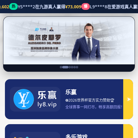
我们的邮箱地址:
unhurried@yahoo.com
致电我们:
13594780088