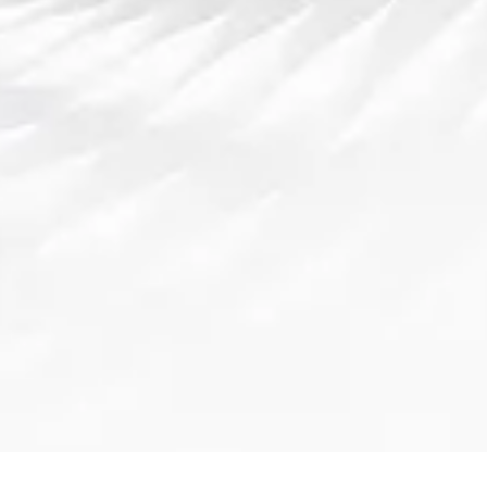
未来，随着社会对健康生活的重视不断增强，澳队体
育将继续发挥引领作用，整合更多资源与技术，不断
创新健身模式，让健康与活力成为每个人日常生活的
核心要素。通过全民健身的持续推进，澳队体育不仅
改善了公众体质，更在塑造积极向上、充满活力的社
会文化氛围中发挥了不可替代的作用。
---
如果你希望，我可以帮你把这篇文章扩展到完整3000
字的详细版本，每个自然段内容更丰富，增加实际案
例和数据支持，让文章更具权威性和可读性。