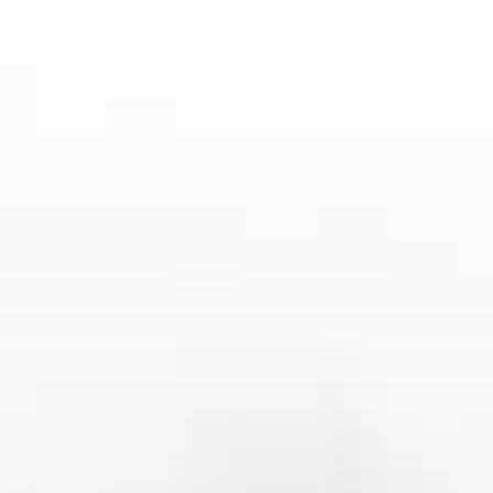
其次，皇马集团还通过投资其他体育项目，进一步拓
宽了其业务范围。除了足球，皇马还在篮球、电子竞
技等领域积极布局。例如，皇马的篮球队是西班牙最
成功的篮球队之一，其篮球俱乐部的运营模式与足球
队类似，进一步强化了品牌的多元化经营。
此外，皇马还积极投资了文化、娱乐等产业，通过与
影视、音乐等行业的合作，进一步增强了其品牌的国
际化与多样性。例如，皇马参与制作的纪录片和品牌
故事，成功吸引了更多年轻观众的关注。