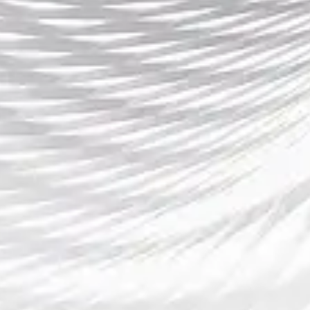
最后，皇马还积极推动人工智能（AI）在体育赛事中
的应用。AI不仅帮助球队分析对手的战术，还能实时
优化球队的训练计划和比赛策略。这些创新的应用使
得皇马能够在竞争激烈的国际足坛中始终保持领先地
位。
4、社会责任与文化传播的结合
皇马集团在追求经济利益的同时，始终关注其社会责
任和文化传播的作用。作为一个世界级的俱乐部，皇
马不仅仅是一个体育机构，更是一个文化和社会责任
的倡导者。
首先，皇马通过开展多种公益活动，积极推动社会责
任的履行。皇马基金会通过支持教育、健康、环境等
领域的项目，改善了世界各地贫困地区的生活条件。
通过这些公益活动，皇马树立了一个正面的社会形
象，赢得了全球球迷的尊敬。
其次，皇马在文化传播方面也作出了显著贡献。作为