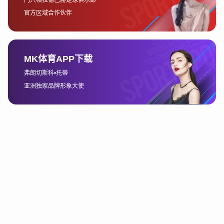
2、品牌价值的提升与多元化经营
皇马集团的成功离不开其品牌价值的提升和多元化经
营的策略。通过多个渠道的经营，皇马将其品牌从单
纯的足球俱乐部扩展至了多个领域，形成了丰富的商
业模式。
首先，皇马通过扩大其商品化业务，提升了品牌的经
济效益。无论是传统的球迷纪念品、运动装备，还是
通过电子商务平台销售的各类商品，皇马的品牌价值
得到了极大的提升。其专属的球迷文化产品，如定制
球衣、签名足球等，均成为了市场上炙手可热的商
品。
火博体育