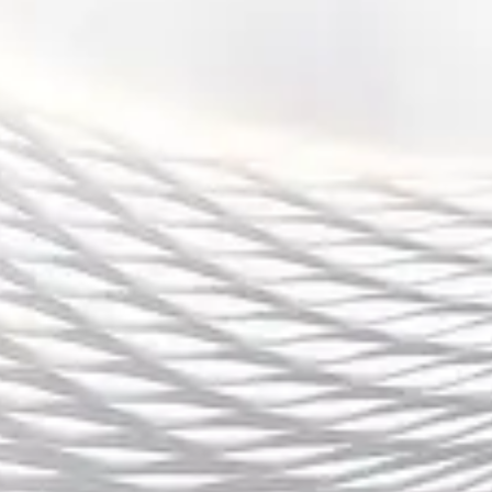
3、体育科技与创新的推动
在科技创新日益成为现代体育竞争力的关键因素时，
皇马集团早已走在了前沿。皇马通过投资与合作，推
动体育科技的研发和应用，使其在全球体育产业中占
据了重要位置。
首先，皇马通过与全球领先的科技公司合作，推动了
体育数据和分析技术的应用。球队的表现、球员的健
康状况、比赛的策略等，都依赖于高效的数据分析系
统。通过这些科技手段，皇马不仅能够提升球员的竞
技水平，还能够在赛事策划、战术部署等方面取得优
势。
其次，皇马集团也积极在场馆和粉丝互动方面应用创
新技术。例如，皇马的伯纳乌球场通过引入虚拟现实
（VR）和增强现实（AR）技术，增强了球迷的观看体
验。通过这些技术，球迷们可以通过手机应用实时获
得比赛数据，甚至能够通过VR设备体验球员的视角。