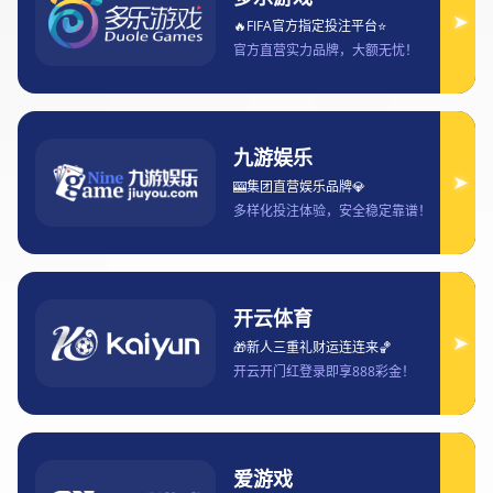
体育资讯
Home
IM体育打造全新电竞生态圈 引领未来体育数字化发展新潮
流