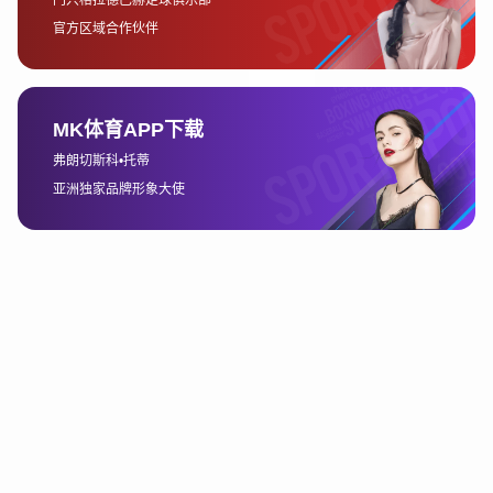
的尝试。通过与游戏开发商和内容制作团队的合作，
IM体育不断推出具有市场吸引力的原创电竞内容，满
足了不同玩家的需求。这些内容不仅限于电竞赛事，
还包括电竞相关的直播、社交平台、培训课程等，形
成了一个闭环的电竞生态系统。
2、创新技术驱动数字化体育发展
在体育数字化的大潮中，创新技术的引入无疑是推动
行业发展的关键。IM体育积极借助最新的数字技术，
如人工智能、大数据、虚拟现实（VR）等，为用户提
供更加个性化和沉浸式的电竞体验。通过数据分析，
IM体育能够精准地了解用户的偏好与需求，进而优化
赛事安排和内容呈现，提升用户粘性。
其中，人工智能的应用尤为突出。IM体育利用AI技术
分析电竞选手的行为模式，预测赛事结果，甚至为观
众提供更具互动性的观赛体验。AI还能够通过实时数
据反馈，帮助选手和教练进行战术调整，提高赛事的
竞技性和观赏性。