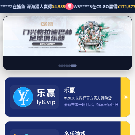
我们的邮箱地址:
unhurried@yahoo.com
致电我们:
13594780088