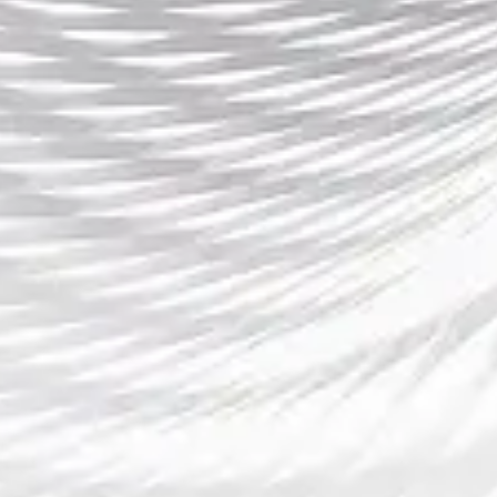
在赛事方面，IM体育不仅举办本土赛事，还积极参与
全球性电竞赛事的组织与推广。通过与国际顶级电竞
品牌和组织的合作，IM体育逐步建立了全球化的电竞
赛事网络。这些赛事不仅吸引了世界各地的顶尖电竞
选手，也让IM体育的品牌形象在国际市场中得到了更
广泛的认可。
此外，IM体育还通过与全球知名企业的战略合作，进
一步扩展其在国际市场中的业务版图。通过与跨国品
牌的合作，IM体育能够借力合作伙伴的全球资源，实
现更广泛的市场渗透和用户覆盖，推动电竞行业在全
球范围内的发展。
总结：
综上所述，IM体育通过精心打造的电竞生态圈，凭借