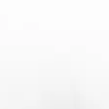
雷速体育与多家知名科技公司合作，推出了一系列智
能硬件设备，如智能手环、运动追踪器等。这些设备
能够实时监测运动员的身体数据，如心率、步伐、力
量输出等，帮助教练和运动员了解训练中的关键指
标。这些硬件设备不仅在日常训练中发挥重要作用，
还能通过收集和分析运动员的生理数据，提供个性化
的训练建议，帮助运动员避免过度训练和伤病的风
险。
此外，智能硬件在数据分析中的应用也帮助教练员做
出更加科学的决策。通过智能设备生成的详细数据，
教练员能够实时调整训练计划，针对性地提升运动员
的某一项技术或体能。这种以数据为基础的科学训练
方法，正在成为越来越多职业球队和体育机构的核心
竞争力。
3、数字平台的建设与用户体验提升
随着互联网技术的飞速发展，体育行业的数字化平台
建设成为了推动产业变革的重要支撑。雷速体育在这