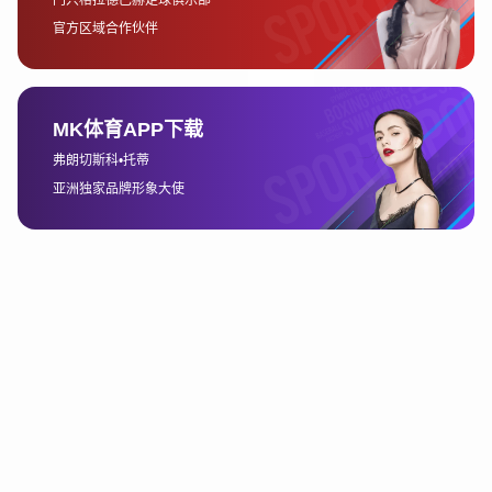
容呈现，突破了传统体育赛事的限制，赋予了观众更
多互动和定制化的观看选择。
此外，数字化技术还使得体育内容的传播方式发生了
革命性的变化。雷速体育通过与多个媒体平台的合
作，将赛事数据、精彩瞬间以及球员的个人故事等内
容，实时推送到用户手中。这种内容的个性化定制，
不仅提升了观众的观看体验，也为品牌营销和赛事商
业化带来了新的机遇。
2、智能硬件助力运动员训练与表现
优化
在体育行业，运动员的表现和成绩往往是赛场胜负的
关键。如何通过科学有效的手段提升运动员的体能、
技能和战术水平，一直是各大体育机构和俱乐部关注
的重点。雷速体育在这一领域也不甘落后，利用智能
硬件技术，为运动员提供全面的训练数据分析与表现
优化方案。