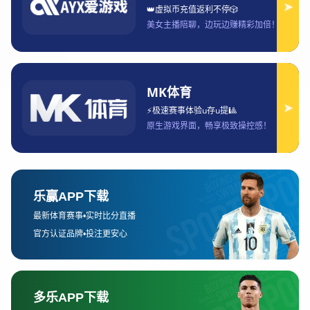
雷速体育携手创新科技推动中国体
育数字化转型开启全新发展篇章
2025-01-08 00:54:29
271
随着数字化浪潮席卷全球，体育行业也正迎来深刻的
变革。雷速体育作为中国体育领域的领军企业，正携
手创新科技推动体育行业的数字化转型，为中国体育
注入新的活力与动力。本篇文章将围绕“雷速体育携手
创新科技推动中国体育数字化转型开启全新发展篇章”
这一主题，深入探讨其在数字化发展中的四个关键方
面：数字化技术在赛事数据和内容呈现中的应用、智
能硬件推动运动员训练和表现优化、数字平台的构建
与用户体验提升、以及大数据与人工智能技术在体育
产业中的全面布局。通过这四个维度的详细分析，我
们可以清晰地看到，雷速体育如何通过创新科技推动
中国体育的数字化进程，并探索出一条全新的发展路
径。