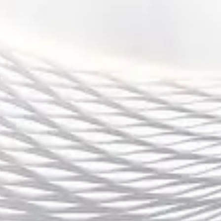
一方面取得了显著成效，通过搭建一体化的数字平
台，连接赛事、用户和商家，形成了一个互动性强、
内容丰富的生态系统。
雷速体育打造的数字平台不仅提供传统赛事信息和数
据，还通过直播、点播、互动等方式，增强了用户的
参与感和沉浸感。用户不仅可以观看比赛，还能够参
与到竞猜、投票等互动活动中，增加了平台的粘性与
活跃度。同时，平台还具备多终端支持，用户可以通
过手机、平板、PC等多种设备随时随地观看赛事，极
大提升了用户体验。
为了进一步提升用户体验，雷速体育还通过AI技术优
化了推荐系统，根据用户的观看习惯和偏好，推送个
性化的内容和赛事。这种基于大数据的精准推荐，不
仅增强了用户的满意度，也为平台的商业化创造了新
的机遇。此外，雷速体育还借助社交媒体和社区功
能，建立了一个高度互动的用户社群，进一步加强了