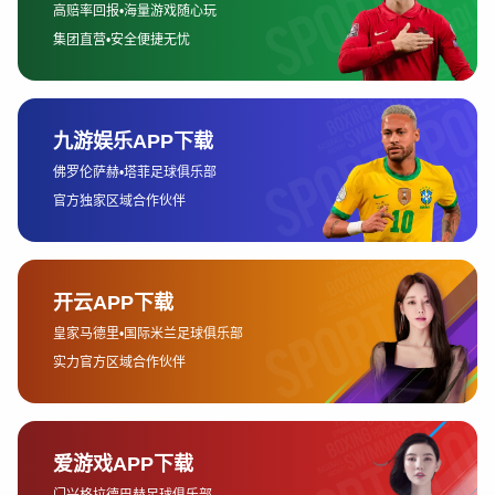
1、数字化技术推动赛事数据和内容
呈现
在传统体育赛事的观看体验中，赛事信息的传递往往
依赖于电视和广播等传统媒介，缺乏实时性和互动
性。随着数字化技术的进步，雷速体育通过先进的数
据采集与处理技术，为用户提供了更加丰富和直观的
赛事数据体验。通过与各大赛事合作，雷速体育为观
众带来了实时比分、比赛进程、球员状态等多维度数
据，使得体育赛事的呈现方式变得更加精准和动态。
雷速体育通过大数据和人工智能技术的结合，进一步
提升了赛事数据的深度与精确度。例如，利用AI分析
技术，雷速体育能够实时分析球员的比赛表现，生成
专业的技术统计报告，不仅提供给球迷，甚至还可以
作为教练员和运动员的训练参考。这种数据驱动的内