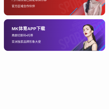
单的监测传感器，记录运动数据；但随着技术的成
熟，智能健身设备的功能越来越强大，已经能够实现
实时数据分析、训练计划制定和个性化推荐等多个功
能，极大提升了用户的健身体验。
在初期，智能健身设备更多的是依赖简单的传感器和
记录仪表，用户只能通过设备提供的数据来衡量自己
的运动表现。随着人工智能技术的进步，设备不仅能
记录数据，还能分析用户的运动习惯、身体状况，并
根据分析结果提供针对性的健身建议。此时，智能健
身设备逐渐向个性化服务过渡，用户的健身效果得到
了显著提升。
近年来，随着虚拟现实（VR）、增强现实（AR）等技
术的应用，智能健身设备的功能进一步拓展。用户通
过佩戴VR头显或使用AR眼镜，能够在虚拟环境中进行
互动健身，增强了健身过程的趣味性和沉浸感。这一
发展趋势不仅改变了人们的健身方式，也使得智能健
身设备的市场前景愈加广阔。