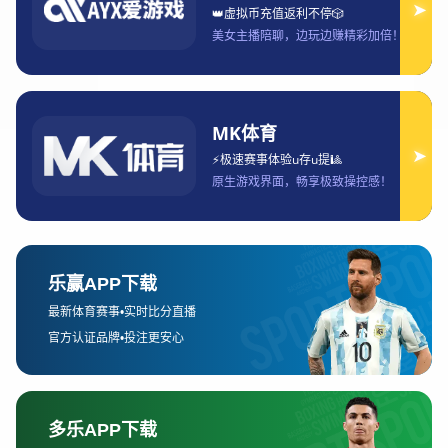
如意体育携手创新科技推动智能健
身设备发展，引领行业新潮流
2026-05-12 07:15:43
122
随着科技的飞速发展，智能健身设备已经成为人们健
身生活中不可或缺的一部分。而如意体育凭借其在健
身行业的深厚积淀，与创新科技的紧密合作，推动着
智能健身设备的不断创新与升级，为行业注入了新的
活力。在如意体育的引领下，智能健身设备不仅提升
了用户的健身体验，还实现了数据精准分析、个性化
定制、远程互动等多个创新应用，成为新时代健身文
化的代表之一。本文将围绕如意体育携手创新科技推
动智能健身设备发展的背景，详细阐述四个方面的内
容，分别是：智能健身设备的发展历程、创新科技在
智能健身中的应用、如意体育与科技的深度合作、以
及智能健身设备对未来行业的影响。通过对这些方面
的分析，探讨如意体育如何通过技术创新引领行业新
潮流，并展望智能健身设备的未来趋势。