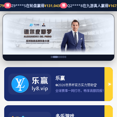
我们的邮箱地址:
unhurried@yahoo.com
致电我们:
13594780088