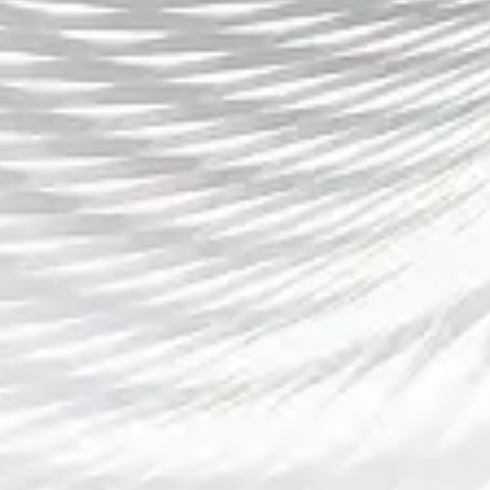
除了人工智能，如意体育还在物联网和云计算方面展
开了广泛合作。通过云平台的建设，用户可以将自己
的健身数据上传至云端，并与全球其他用户的数据进
行对比。通过对海量数据的分析，云平台能够提供更
加科学、合理的健身建议，帮助用户实现最佳的健身
效果。
4、智能健身设备对未来行业的影响
智能健身设备不仅改变了人们的健身方式，还将对整
个健身行业的生态系统产生深远影响。首先，随着智
能健身设备的普及，健身行业将逐渐进入数据化和智
能化的时代，传统的健身中心和健身房也需要借助科
技来提升服务质量和客户体验。例如，健身房可以通
过智能设备为会员提供个性化的训练计划，并通过大
数据分析优化健身课程的安排。
其次，智能健身设备的兴起还将催生出更多的衍生服
务。比如，基于智能健身数据的营养餐建议、心理辅