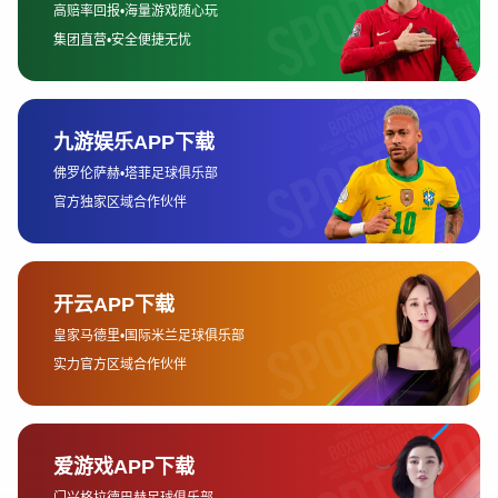
体育生态布局四个方面，对88体育全新赛事数据平台
如何打造沉浸式观赛互动与实时比分分析服务进行全
面阐述。
一、赛事数据全面升级
88体育全新赛事数据平台最核心的优势之一，就是其
强大的赛事数据采集与处理能力。平台通过接入全球
多项体育赛事的数据接口，实现了海量赛事信息的实
时同步更新。无论是五大联赛、国际杯赛，还是热门
电竞赛事，用户都能够第一时间获取最新的比赛动态
与关键数据。
火博体育
为了确保数据的准确性与时效性，88体育采用了智能
数据校验机制。系统会对来自不同渠道的数据进行交
叉验证，从而有效降低误差率。尤其在比分更新、球
员技术统计以及比赛事件推送方面，平台能够做到秒
级刷新，让用户不错过任何关键时刻。