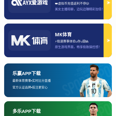
88体育全新赛事数据平台打造沉浸
式观赛互动与实时比分分析服务
2026-05-17 03:15:12
112
在数字体育快速发展的背景下，观赛方式正从传统的
“被动观看”逐渐转向“深度参与”。88体育全新赛事数
据平台以实时数据处理能力、沉浸式互动体验以及智
能比分分析系统为核心，为广大体育爱好者打造了一
个兼具科技感与互动性的现代化观赛空间。平台不仅
能够提供精准、快速的赛事比分更新，还能够通过多
维数据分析、战术解读以及实时互动功能，让用户在
观看比赛的同时深入理解赛事背后的节奏变化与竞技
逻辑。与此同时，88体育还通过多终端协同、智能推
荐、个性化内容推送等技术手段，大幅提升用户的参
与感与体验感。无论是足球、篮球还是电竞赛事，平
台都能够依托强大的数据体系实现全景化呈现，满足
不同用户对即时信息与专业分析的需求。本文将从赛
事数据技术、沉浸互动体验、实时比分分析以及未来