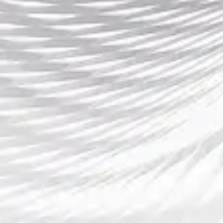
时，例如红牌、点球、绝杀或者暂停调整，系统会结
合历史案例与实时数据，对后续比赛走势进行分析。
这种即时智能解说，大幅提升了用户对于比赛内容的
理解深度。
对于喜欢研究战术的资深用户来说，88体育的数据模
型同样具有极高价值。平台不仅能够展示球员个人表
现，还可以通过战术线路图分析球队整体阵型变化。
这样的功能让普通观众也能够从专业视角理解比赛。
四、未来体育生态布局
88体育全新赛事数据平台不仅着眼于当前观赛需求，
更在积极布局未来体育数字生态。平台希望通过科技
与体育的深度融合，打造更加智能化、多元化的体育
服务体系。
未来，88体育将进一步加强人工智能与大数据技术的
应用。例如通过用户行为分析，实现更加精准的赛事
内容推荐。不同用户能够根据自己的兴趣偏好，获得