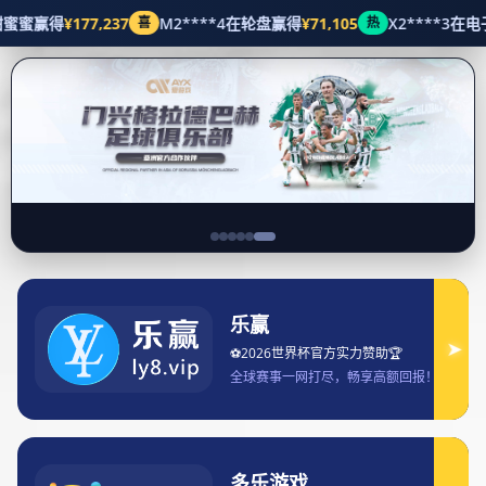
我们的邮箱地址:
unhurried@yahoo.com
致电我们:
13594780088