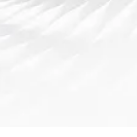
是未来发展的关键。
总结：
总体来看，BOB体育（中国）在引领体育产业创新发
展及数字化转型方面，已经走在了行业前沿。通过数
字化技术的应用，BOB体育不仅提升了赛事的运营效
率，还通过创新的商业模式拓展了新的市场空间，推
动了体育产业向更加智能化、个性化的方向发展。
然而，未来体育产业的成功转型并非易事。行业发展
需要持续创新和技术支持，同时也需要全行业共同应
对数字化转型过程中的挑战。BOB体育作为行业的先
行者，其成功经验值得其他企业学习与借鉴，数字化
转型的道路将为未来体育产业的繁荣发展奠定坚实的
基础。