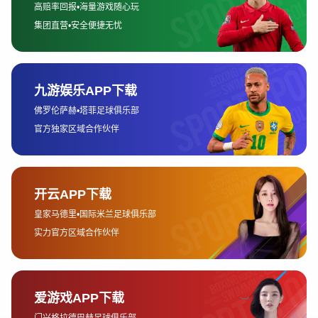
践
随着体育产业的快速发展，BOB体育（中国）通过引
入先进的管理理念和技术，不仅提升了自身的核心竞
争力，也为中国体育行业的创新发展提供了宝贵经
验。BOB体育结合市场需求，提出了全新的体育赛事
运营模式，聚焦于赛事策划、品牌营销及球迷互动等
领域的创新，从而打破了传统体育产业发展的框架。
例如，BOB体育通过搭建线上线下融合的平台，开创
了以“粉丝经济”为核心的体育营销新模式。通过数字
化手段，BOB体育能够精准分析用户需求，定制化推
出个性化服务，增强了用户体验。同时，BOB体育还
积极推动体育赛事直播及内容创作，利用数据分析优
化赛事运营策略，提升赛事的观赏性与影响力。
火博赛事直播
此外，BOB体育还通过跨界合作与体育产业链的深度
融合，探索了更多创新型商业模式。例如，结合互联