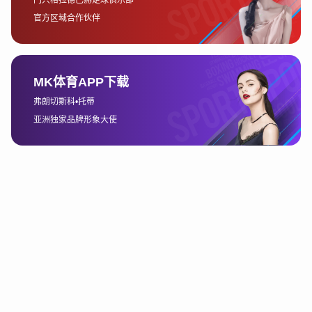
网+、大数据与人工智能技术，BOB体育能够为用户
提供更为精准的运动数据分析、健康管理以及虚拟体
育体验，从而推动了体育产业从传统单一盈利模式向
多元化发展转型。
2、数字化技术推动体育产业转型
在数字化浪潮的推动下，体育产业正经历着前所未有
的转型机遇。数字技术的广泛应用不仅提升了体育赛
事的观赏性，还为产业链各环节的优化提供了新思
路。BOB体育紧跟这一趋势，借助先进的数字化技
术，推动了从赛事组织到运动员培训、从体育消费到
体育媒体等各方面的创新。
具体来说，数字化技术让BOB体育在赛事直播与传播
方面取得了显著突破。借助5G技术的加持，体育赛事
的直播质量大幅提升，观众可以通过高清视频、增强