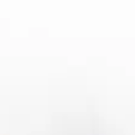
现实（AR）等技术，享受到沉浸式的观看体验。此
外，数据挖掘与人工智能技术使得赛事内容更加个性
化，观众可以根据个人兴趣选择观看不同维度的赛事
内容，从而提高了用户黏性与赛事曝光度。
另外，数字化技术还推动了体育消费模式的创新。通
过大数据分析，BOB体育能够为用户提供个性化的产
品推荐与精准的广告投放，极大提升了营销效率。与
此同时，BOB体育还通过移动互联网平台实现了“互联
网+体育”的深度融合，让体育爱好者可以随时随地参
与到互动中，进一步打破了地域和时间的限制，推动
了体育产业的全球化发展。
3、BOB体育在数字化转型中的新机
遇
BOB体育在数字化转型过程中，凭借其敏锐的市场洞
察力和灵活的战略调整，抓住了体育产业的多个新兴
机遇。首先，BOB体育通过精准的用户数据分析，推
动了体育赛事的个性化定制与优化，开创了“数据驱