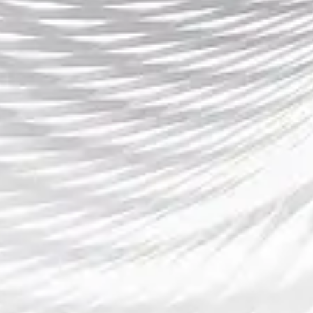
进攻还是防守中，都尽力发挥自己的最大能力。这种
责任感让他更加注重自己的每一场比赛，并且始终保
持着对团队和球迷的敬畏之心。
总结：
埃斯特旺的成功并非偶然，而是他长期以来不断努
力、与队友紧密合作、以及对球迷深深感激的结果。
从感谢队友的帮助，到全力以赴为球迷带来快乐，再
到自我超越与团队合作，埃斯特旺用实际行动证明了
他对职业生涯的深刻理解与热爱。每一份付出背后，
都是对自己、对队友和对球迷的真诚承诺。
未来，埃斯特旺将继续以更加坚定的决心和不懈的努
力，去实现自己的目标，回报球迷的支持与信任。他
不仅希望在场上取得更多的荣誉，更希望在球迷的心
中留下永恒的记忆。埃斯特旺的职业精神和奋斗目
标，将激励更多的年轻运动员勇敢追梦、全力以赴。