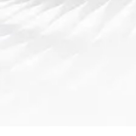
发表评论
Name
*
E-mail Address
*
Website
*