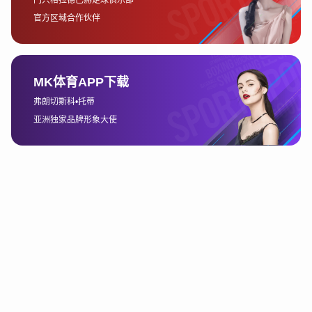
终是他前进的源泉。在他看来，球迷不仅是球队的忠
实支持者，更是球队精神的象征。每一次比赛结束
后，看到球迷们满意的笑容和热情的呐喊，埃斯特旺
都深感自己的付出是值得的。
埃斯特旺表示，自己将不遗余力地为球迷们带来更多
的快乐。他明白，球迷们的每一份欢笑和每一份热
情，都凝聚了他们对球队和自己的深厚情感。因此，
在比赛中，他始终保持着高度的专注和拼搏精神，力
求每一场比赛都能为球迷带来无与伦比的精彩瞬间。
埃斯特旺深知，只有通过自己的努力，才能够回馈球
迷的期望和支持。每一场比赛，他都把球迷的期待放
在心中，尽自己最大的努力去争取胜利，尽最大可能
在场上呈现出最好的状态。对于他来说，球迷的快乐
是自己最大的动力源泉。