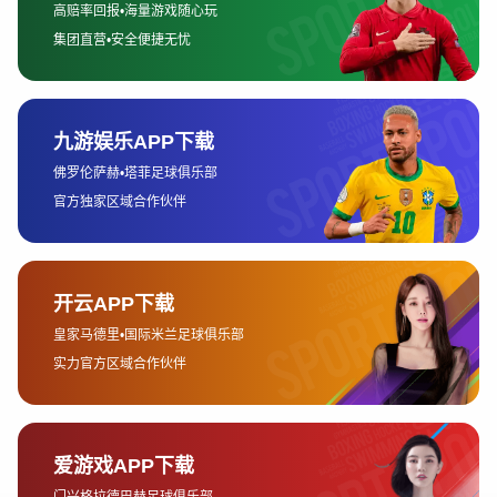
和球迷奋斗的信念。
火博官网平台
在比赛中，埃斯特旺无数次受到了队友的帮助，特别
是在关键时刻，队友们通过精准的传球、有效的防守
和无私的配合，帮助他走出困境。这种互相支持的团
队精神，让埃斯特旺对自己的职业生涯充满信心。他
不仅感谢队友们的付出，更加珍视这种团结协作的精
神。
埃斯特旺在每一次比赛后，都会特别提到队友们的贡
献，他认为，正是他们的帮助让自己能够在赛场上发
挥得更加出色。通过这种互动和支持，埃斯特旺意识
到自己不仅仅是为个人荣誉而战，更是在为整个团
队、为球迷的期待而努力。
2、全力以赴为球迷带来快乐
球迷是埃斯特旺职业生涯中的重要动力之一。他深
知，无论自己在场上表现如何，球迷的支持与鼓励始